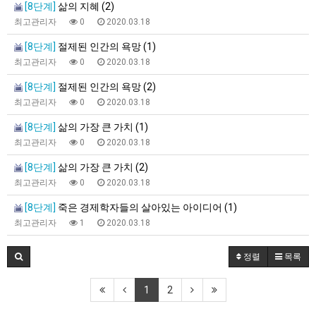
[8단계]
삶의 지혜 (2)
최고관리자
0
2020.03.18
[8단계]
절제된 인간의 욕망 (1)
최고관리자
0
2020.03.18
[8단계]
절제된 인간의 욕망 (2)
최고관리자
0
2020.03.18
[8단계]
삶의 가장 큰 가치 (1)
최고관리자
0
2020.03.18
[8단계]
삶의 가장 큰 가치 (2)
최고관리자
0
2020.03.18
[8단계]
죽은 경제학자들의 살아있는 아이디어 (1)
최고관리자
1
2020.03.18
정렬
목록
1
2