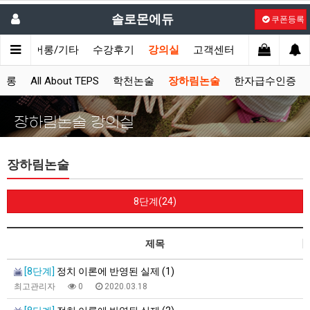
솔로몬에듀
쿠폰등록
시
싱어롱/기타
수강후기
강의실
고객센터
어롱
All About TEPS
학천논술
장하림논술
한자급수인증
장하림논술 강의실
장하림논술
8단계(24)
제목
[8단계]
정치 이론에 반영된 실제 (1)
최고관리자
0
2020.03.18