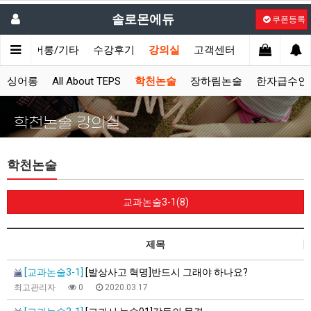
솔로몬에듀
쿠폰등록
시
싱어롱/기타
수강후기
강의실
고객센터
싱어롱
All About TEPS
학천논술
장하림논술
한자급수인
학천논술 강의실
학천논술
교과논술3-1(8)
제목
[교과논술3-1]
[발상사고 혁명]반드시 그래야 하나요?
최고관리자
0
2020.03.17