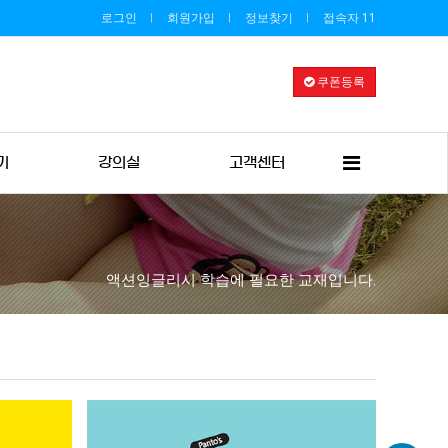
로그인
회원가입
정보찾기
접속자 11
쿠폰등록
전
기
강의실
고객센터
체
메
뉴
액션잉글리시 학습에 필요한 교재입니다.