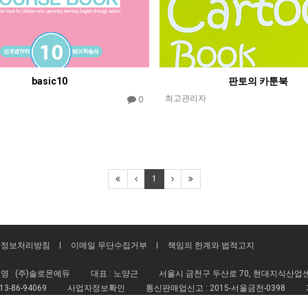
basic10
판토의 카툰북
최고관리자
0
1
인정보처리방침
이메일 무단수집거부
책임의 한계와 법적고지
영 : (주)솔로몬에듀
대표 : 노양근
서울시 금천구 두산로 70, 현대지식산업센터
13-86-94069
사업자정보확인
통신판매업신고 :
2015-서울금천-0398