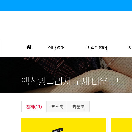
홈
절대영어
기적의영어
으
로
액션잉글리시 교재 다운로드
전체(11)
코스북
카툰북