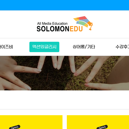
와이즈비
액션잉글리시
싱어롱/기타
수강후