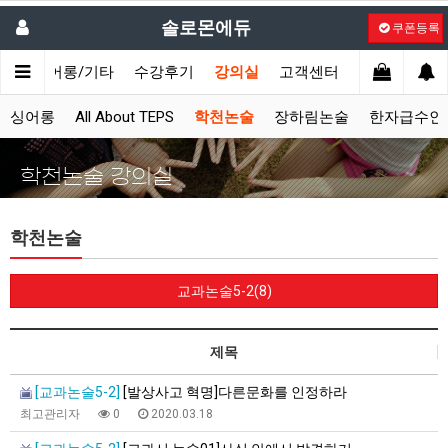
솔로몬에듀
쿠폰등록
시
싱어롱/기타
수강후기
강의실
고객센터
싱어롱
All About TEPS
학천논술
장하림논술
한자급수인
학천논술 강의실
학천논술
교과논술5-2(8)
제목
[교과논술5-2]
[발상사고 혁명]다른문화를 인정하라
최고관리자
0
2020.03.18