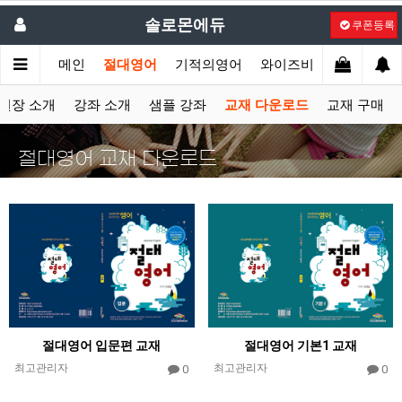
솔로몬에듀
쿠폰등록
메인
절대영어
기적의영어
와이즈비
액션잉글리
원장 소개
강좌 소개
샘플 강좌
교재 다운로드
교재 구매
절대영어 교재 다운로드
절대영어 입문편 교재
절대영어 기본1 교재
최고관리자
최고관리자
0
0