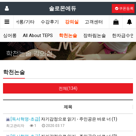
솔로몬에듀
쿠폰등록
시
싱어롱/기타
수강후기
강의실
고객센터
싱어롱
All About TEPS
학천논술
장하림논술
한자급수인
학천논술 강의실
학천논술
전체(134)
제목
[독서혁명-초급]
자기감정으로 읽기 - 주인공은 바로 너 (1)
최고관리자
1
2020.03.17