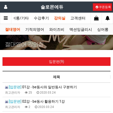
솔로몬에듀
쿠폰등록
시
싱어롱/기타
수강후기
강의실
고객센터
절대영어
기적의영어
와이즈비
액션잉글리시
싱어롱
절대영어 강의실
입문편(9)
제목
[입문편]
01강 - be동사와 일반동사 구분하기
최고관리자
25
2020.03.24
[입문편]
02강 - be동사 활용하기 1강
최고관리자
2
2020.03.24