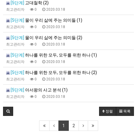
[5단계]
고대철학 (2)
최고관리자
0
2020.03.18
[5단계]
물이 우리 삶에 주는 의미들 (1)
최고관리자
0
2020.03.18
[5단계]
물이 우리 삶에 주는 의미들 (2)
최고관리자
0
2020.03.18
[5단계]
하나를 위한 모두, 모두를 위한 하나 (1)
최고관리자
0
2020.03.18
[5단계]
하나를 위한 모두, 모두를 위한 하나 (2)
최고관리자
0
2020.03.18
[5단계]
아서왕의 사고 분석 (1)
최고관리자
0
2020.03.18
정렬
목록
1
2