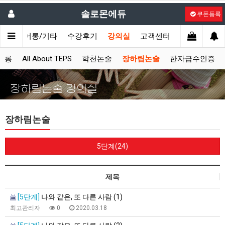
솔로몬에듀
쿠폰등록
시
싱어롱/기타
수강후기
강의실
고객센터
어롱
All About TEPS
학천논술
장하림논술
한자급수인증
장하림논술 강의실
장하림논술
5단계(24)
제목
[5단계]
나와 같은, 또 다른 사람 (1)
최고관리자
0
2020.03.18