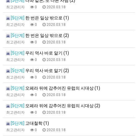
[5단계]
나와 같은, 또 다른 사람 (2)
최고관리자
0
2020.03.18
[5단계]
한 번은 일상 밖으로 (1)
최고관리자
0
2020.03.18
[5단계]
한 번은 일상 밖으로 (2)
최고관리자
0
2020.03.18
[5단계]
우리 역사 바로 알기 (1)
최고관리자
0
2020.03.18
[5단계]
우리 역사 바로 알기 (2)
최고관리자
0
2020.03.18
[5단계]
오페라 뒤에 감추어진 유럽의 시대상 (1)
최고관리자
0
2020.03.18
[5단계]
오페라 뒤에 감추어진 유럽의 시대상 (2)
최고관리자
0
2020.03.18
[5단계]
고대철학 (1)
최고관리자
0
2020.03.18