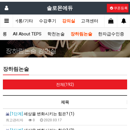
솔로몬에듀
쿠폰등록
시
싱어롱/기타
수강후기
강의실
고객센터
어롱
All About TEPS
학천논술
장하림논술
한자급수인증
장하림논술 강의실
장하림논술
전체(192)
제목
[1단계]
세상을 변화시키는 힘은? (1)
최고관리자
0
2020.03.17