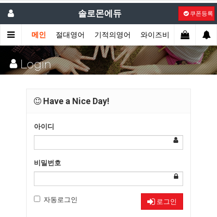
솔로몬에듀
쿠폰등록
메인
절대영어
기적의영어
와이즈비
액션잉글리
Login
Have a Nice Day!
아이디
비밀번호
자동로그인
로그인