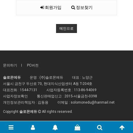
회원가입
정보찾기
메인으로
문의하기
PC버전
솔로몬에듀
운영 : (주)솔로몬에듀
대표 : 노양근
서울시 금천구 두산로 70, 현대지식산업센터 A동 T-204호
대표전화 :
1544-7131
사업자등록번호 :
113-86-94069
사업자정보확인
통신판매업신고 :
2015-서울금천-0398
개인정보관리책임자 : 김동용
이메일 :
solomonedu@hanmail.net
Copyright
솔로몬에듀
All rights reserved.