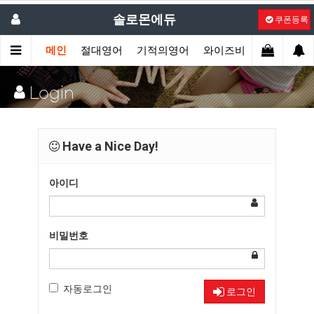
솔로몬에듀
쿠폰등록
메인
절대영어
기적의영어
와이즈비
액션잉글리
Login
Have a Nice Day!
아이디
비밀번호
자동로그인
로그인