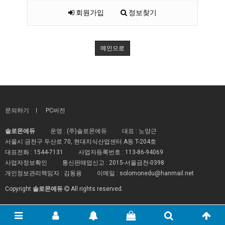
회원가입
정보찾기
메인으로
문의하기
PC버전
솔로몬에듀
운영 : (주)솔로몬에듀
대표 : 노양근
서울시 금천구 두산로 70, 현대지식산업센터 A동 T-204호
대표전화 :
1544-7131
사업자등록번호 :
113-86-94069
사업자정보확인
통신판매업신고 :
2015-서울금천-0398
개인정보관리책임자 : 김동용
이메일 :
solomonedu@hanmail.net
Copyright
솔로몬에듀
All rights reserved.