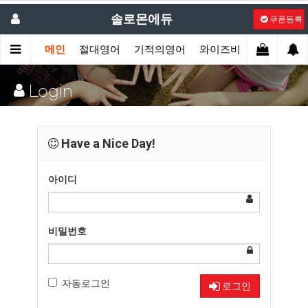
솔로몬에듀
쿠폰등록
메인
절대영어
기적의영어
와이즈비
액션잉글리
Login
Have a Nice Day!
아이디
비밀번호
자동로그인
로그인